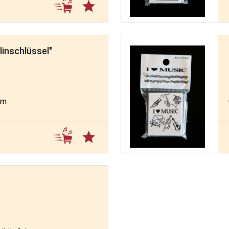
linschlüssel"
ß
cm