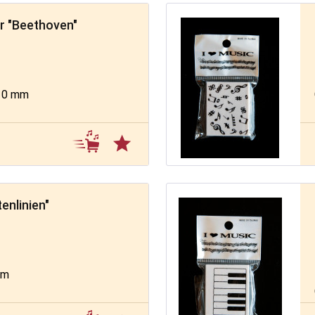
r "Beethoven"
 10 mm
enlinien"
ß
cm