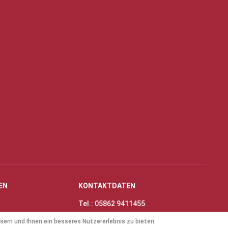
EN
KONTAKTDATEN
Tel.: 05862 9411455
Fax: 05862 8698
sern und Ihnen ein besseres Nutzererlebnis zu bieten.
nungszeiten
E-Mail:
info@thinas-toene.de