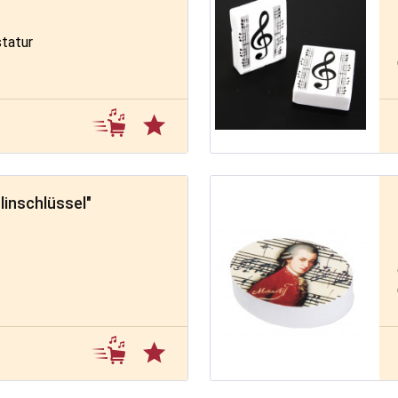
tatur
ß
m
linschlüssel"
ß