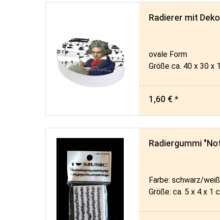
Radierer mit Deko
ovale Form
Größe ca. 40 x 30 x
1,60 € *
Radiergummi "Not
Farbe: schwarz/wei
Größe: ca. 5 x 4 x 1 