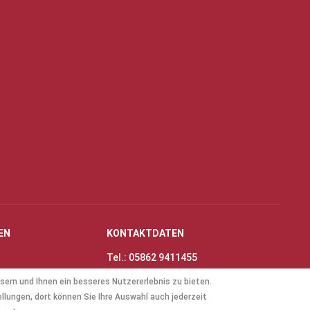
EN
KONTAKTDATEN
Tel.: 05862 9411455
Fax: 05862 8698
sern und Ihnen ein besseres Nutzererlebnis zu bieten.
nungszeiten
E-Mail:
info@thinas-toene.de
ellungen, dort können Sie Ihre Auswahl auch jederzeit
lockflöten