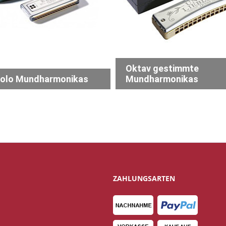
Oktav gestimmte
olo Mundharmonikas
Mundharmonikas
ZAHLUNGSARTEN