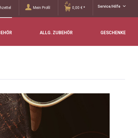
Service/Hilfe
zettel
Mein Profil
0,00 € *
BEHÖR
ALLG. ZUBEHÖR
GESCHENKE