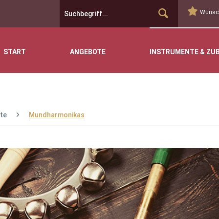
Wunsch
START
ANGEBOTE
INSTRUMENTE & ZU
te
Mundharmonikas