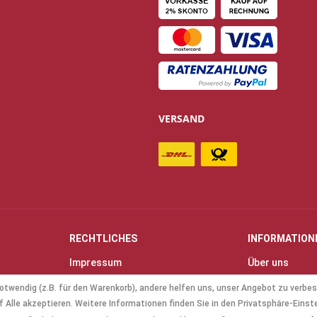
VERSAND
RECHTLICHES
INFORMATION
Impressum
Über uns
Allgemeine Geschäftsbedingungen
Kontakt
otwendig (z.B. für den Warenkorb), andere helfen uns, unser Angebot zu verbes
(AGB)
Anfahrt & Öff
 Alle akzeptieren. Weitere Informationen finden Sie in den Privatsphäre-Einst
Datenschutz
Mollenhauer B