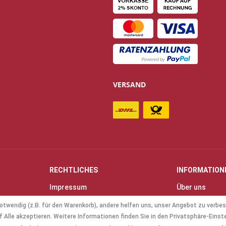
VERSAND
RECHTLICHES
INFORMATION
Impressum
Über uns
Allgemeine Geschäftsbedingungen
Kontakt
otwendig (z.B. für den Warenkorb), andere helfen uns, unser Angebot zu verbes
(AGB)
Anfahrt & Öff
 Alle akzeptieren. Weitere Informationen finden Sie in den Privatsphäre-Einst
Datenschutz
Mollenhauer B