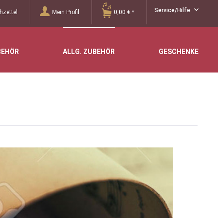
Service/Hilfe
zettel
Mein Profil
0,00 € *
BEHÖR
ALLG. ZUBEHÖR
GESCHENKE