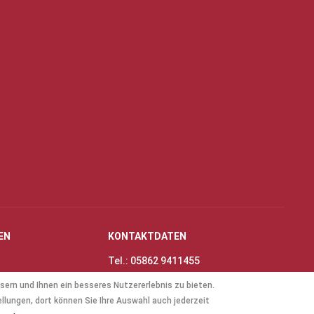
EN
KONTAKTDATEN
Tel.: 05862 9411455
Fax: 05862 8698
sern und Ihnen ein besseres Nutzererlebnis zu bieten.
nungszeiten
E-Mail:
info@thinas-toene.de
ellungen, dort können Sie Ihre Auswahl auch jederzeit
lockflöten