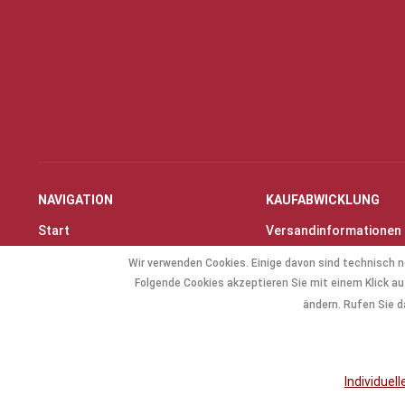
NAVIGATION
KAUFABWICKLUNG
Start
Versandinformationen
Instrumente & Zubehör
Zahlungsarten
Wir verwenden Cookies. Einige davon sind technisch n
Angebote
Widerrufsrecht
Folgende Cookies akzeptieren Sie mit einem Klick auf
Geschenkartikel
Widerrufsformular
ändern. Rufen Sie d
Allg. Zubehör
Individuel
* Alle Preise inkl. gese