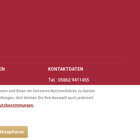
EN
KONTAKTDATEN
Tel.: 05862 9411455
Fax: 05862 8698
sern und Ihnen ein besseres Nutzererlebnis zu bieten.
nungszeiten
E-Mail:
info@thinas-toene.de
ellungen, dort können Sie Ihre Auswahl auch jederzeit
lockflöten
hutzbestimmungen.
ten
 Akzeptieren
ht anders beschrieben.