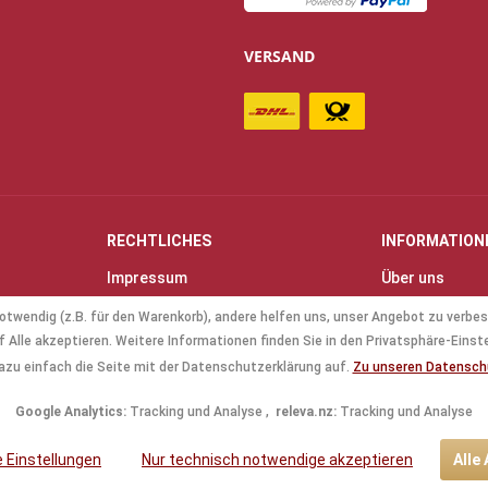
VERSAND
RECHTLICHES
INFORMATION
Impressum
Über uns
Allgemeine Geschäftsbedingungen
Kontakt
otwendig (z.B. für den Warenkorb), andere helfen uns, unser Angebot zu verbes
(AGB)
Anfahrt & Öff
 Alle akzeptieren. Weitere Informationen finden Sie in den Privatsphäre-Einst
Datenschutz
Mollenhauer B
azu einfach die Seite mit der Datenschutzerklärung auf.
Zu unseren Datensc
Batterieverordnung
Küng Blockflö
Google Analytics:
Tracking und Analyse ,
releva.nz:
Tracking und Analyse
le Einstellungen
Nur technisch notwendige akzeptieren
Alle
tzl. Mehrwertsteuer zzgl.
Versandkosten
und ggf. Nachnahmegebühren, wenn nic