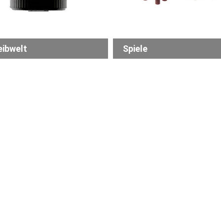
eibwelt
Spiele