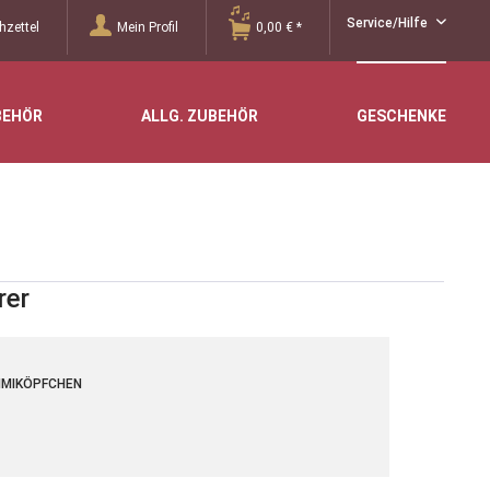
Service/Hilfe
zettel
Mein Profil
0,00 € *
BEHÖR
ALLG. ZUBEHÖR
GESCHENKE
rer
MMIKÖPFCHEN