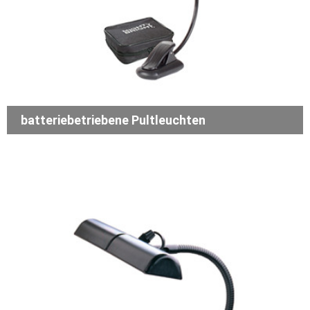
batteriebetriebene Pultleuchten