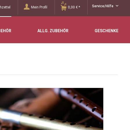
Service/Hilfe
zettel
Mein Profil
0,00 € *
BEHÖR
ALLG. ZUBEHÖR
GESCHENKE