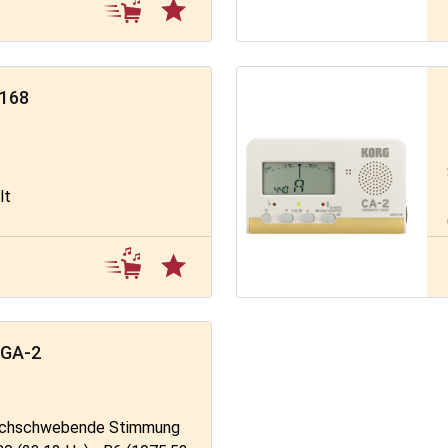
 168
lt
 GA-2
leichschwebende Stimmung