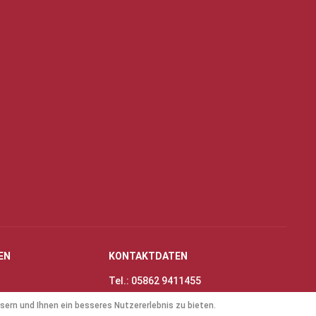
EN
KONTAKTDATEN
Tel.: 05862 9411455
Fax: 05862 8698
sern und Ihnen ein besseres Nutzererlebnis zu bieten.
nungszeiten
E-Mail:
info@thinas-toene.de