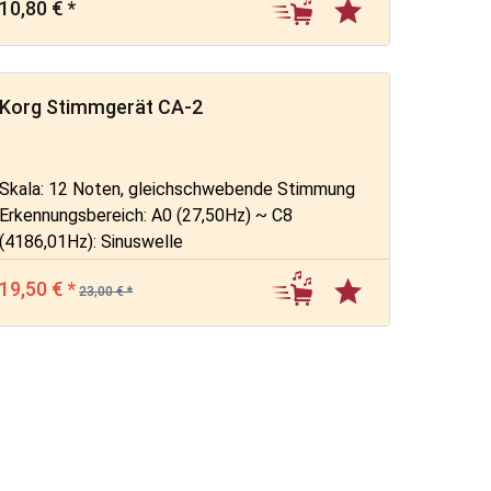
10,80 € *
Korg Stimmgerät CA-2
Skala: 12 Noten, gleichschwebende Stimmung
Erkennungsbereich: A0 (27,50Hz) ~ C8
(4186,01Hz): Sinuswelle
Referenztöne: C4 (261,63Hz)~C5 (523,25Hz):
19,50 € *
Eine Oktave
23,00 € *