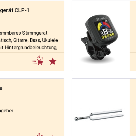
gerät CLP-1
lemmbares Stimmgerät
sch, Gitarre, Bass, Ukulele
t Hintergrundbeleuchtung,
htig gestimmtem Ton
e
ngeber