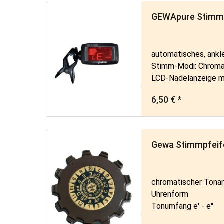
GEWApure Stimm
automatisches, ank
Stimm-Modi: Chromati
LCD-Nadelanzeige mi
Farbwechsel bei ric
6,50 € *
Gewa Stimmpfeif
chromatischer Tona
Uhrenform
Tonumfang e' - e''