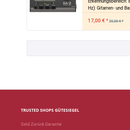
Erkennungsbereich: 
Hz): Gitarren- und 
Referenzton: Gitarre:
17,00 € *
2B -> 1E; Bass: LB -
20,00 € *
TRUSTED SHOPS GÜTESIEGEL
Geld Zurück Garantie