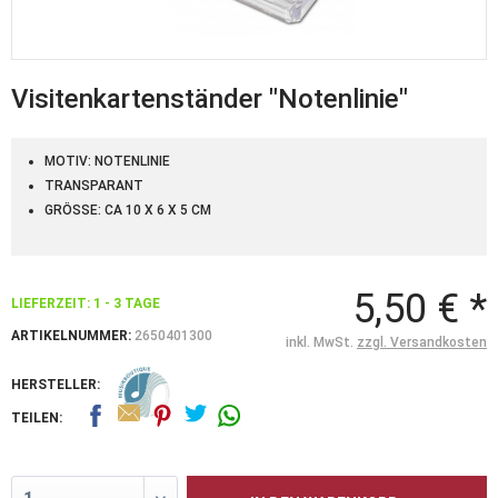
Visitenkartenständer "Notenlinie"
MOTIV: NOTENLINIE
TRANSPARANT
GRÖSSE: CA 10 X 6 X 5 CM
5,50 € *
LIEFERZEIT: 1 - 3 TAGE
ARTIKELNUMMER:
2650401300
inkl. MwSt.
zzgl. Versandkosten
HERSTELLER:
TEILEN: