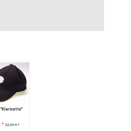
"Klarinette"
 *
22,95 € *