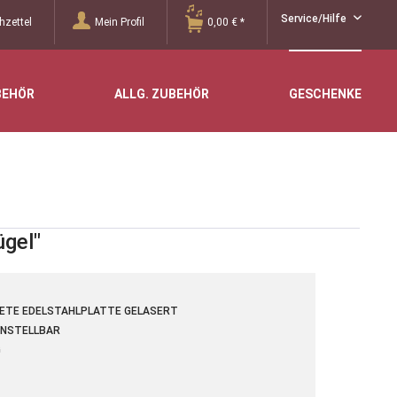
Service/Hilfe
zettel
Mein Profil
0,00 € *
BEHÖR
ALLG. ZUBEHÖR
GESCHENKE
ügel"
ETE EDELSTAHLPLATTE GELASERT
INSTELLBAR
G