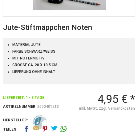
Jute-Stiftmäppchen Noten
MATERIAL JUTE
FARBE SCHWARZ/WEISS
MIT NOTENMOTIV
GRÖSSE CA. 20 X 10,5 CM
LIEFERUNG OHNE INHALT
4,95 € *
LIEFERZEIT: 1 - 3 TAGE
ARTIKELNUMMER:
2650401213
inkl. MwSt.
zzgl. Versandkosten
HERSTELLER:
TEILEN: