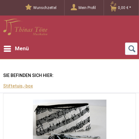
Wunschzettel
Mein Profil
0,00 € *
Menü
SIE BEFINDEN SICH HIER:
Stiftetuis,-box