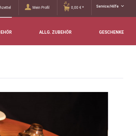
Service/Hilfe
zettel
Mein Profil
0,00 € *
BEHÖR
ALLG. ZUBEHÖR
GESCHENKE