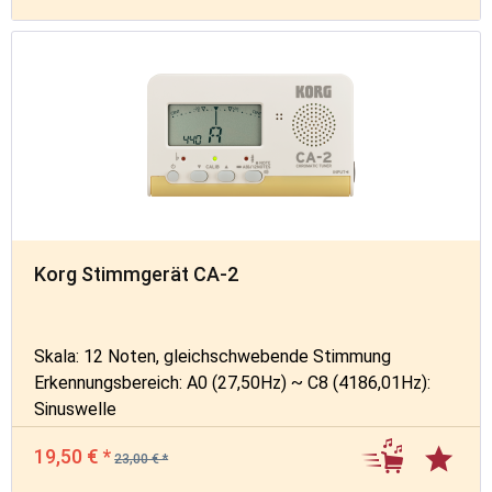
Korg Stimmgerät CA-2
Skala: 12 Noten, gleichschwebende Stimmung
Erkennungsbereich: A0 (27,50Hz) ~ C8 (4186,01Hz):
Sinuswelle
Referenztöne: C4 (261,63Hz)~C5 (523,25Hz): Eine
19,50 € *
Oktave
23,00 € *