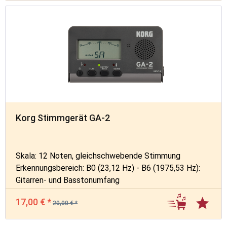
Korg Stimmgerät GA-2
Skala: 12 Noten, gleichschwebende Stimmung
Erkennungsbereich: B0 (23,12 Hz) - B6 (1975,53 Hz):
Gitarren- und Basstonumfang
Referenzton: Gitarre: 7B -> 6E -> 5A -> 4D -> 3G -> 2B ->
17,00 € *
1E; Bass: LB -> 4E -> 3A -> 2D -> 1G -> HC
20,00 € *