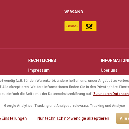
VERSAND
RECHTLICHES
INFORMATION
Impressum
Über uns
Allgemeine Geschäftsbedingungen
Kontakt
otwendig (z.B. für den Warenkorb), andere helfen uns, unser Angebot zu verbes
(AGB)
Anfahrt & Öff
 Alle akzeptieren. Weitere Informationen finden Sie in den Privatsphäre-Einst
Datenschutz
Mollenhauer B
azu einfach die Seite mit der Datenschutzerklärung auf.
Zu unseren Datensc
Batterieverordnung
Küng Blockflö
Google Analytics:
Tracking und Analyse ,
releva.nz:
Tracking und Analyse
le Einstellungen
Nur technisch notwendige akzeptieren
Alle
tzl. Mehrwertsteuer zzgl.
Versandkosten
und ggf. Nachnahmegebühren, wenn nic