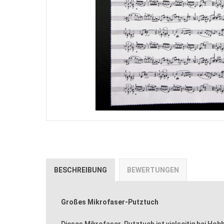
BESCHREIBUNG
BEWERTUNGEN
Großes Mikrofaser-Putztuch
Dieses Mikrofaser-Putztuch ist vielseitig bei Hob