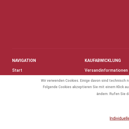
NAVIGATION
KAUFABWICKLUNG
Start
Versandinformationen
Instrumente & Zubehör
Zahlungsarten
Wir verwenden Cookies. Einige davon sind technisch n
Angebote
Widerrufsrecht
Folgende Cookies akzeptieren Sie mit einem Klick auf
Geschenkartikel
Widerrufsformular
ändern. Rufen Sie d
Allg. Zubehör
Individuel
* Alle Preise inkl. gese