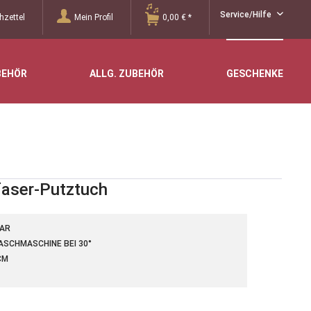
Service/Hilfe
zettel
Mein Profil
0,00 € *
BEHÖR
ALLG. ZUBEHÖR
GESCHENKE
faser-Putztuch
BAR
ASCHMASCHINE BEI 30°
M