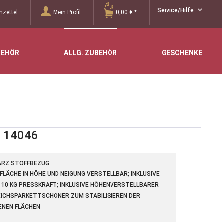
Service/Hilfe
zettel
Mein Profil
0,00 € *
BEHÖR
ALLG. ZUBEHÖR
GESCHENKE
e 14046
ARZ STOFFBEZUG
FLÄCHE IN HÖHE UND NEIGUNG VERSTELLBAR; INKLUSIVE
 10 KG PRESSKRAFT; INKLUSIVE HÖHENVERSTELLBARER
ICHSPARKETTSCHONER ZUM STABILISIEREN DER S
NEN FLÄCHEN