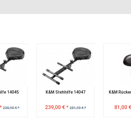
lfe 14045
K&M Stehhilfe 14047
K&M Rücke
*
239,00 € *
81,00 €
238,90 € *
281,90 € *