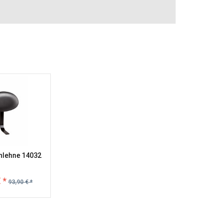
nlehne 14032
 *
93,90 € *