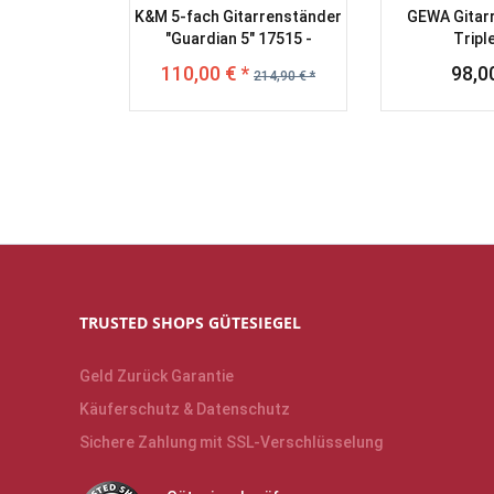
K&M 5-fach Gitarrenständer
GEWA Gitar
"Guardian 5" 17515 -
Tripl
Ausstellungsstück
110,00 € *
98,00
214,90 € *
TRUSTED SHOPS GÜTESIEGEL
Geld Zurück Garantie
Käuferschutz & Datenschutz
Sichere Zahlung mit SSL-Verschlüsselung