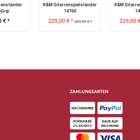
renständer
K&M Gitarrenspielständer
K&M Gitarre
eGrip
14760
14
 € *
229,00 € *
229,00 €
283,90 € *
ZAHLUNGSARTEN