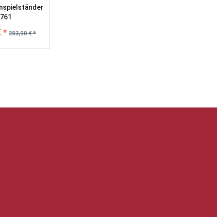
nspielständer
761
 *
283,90 € *