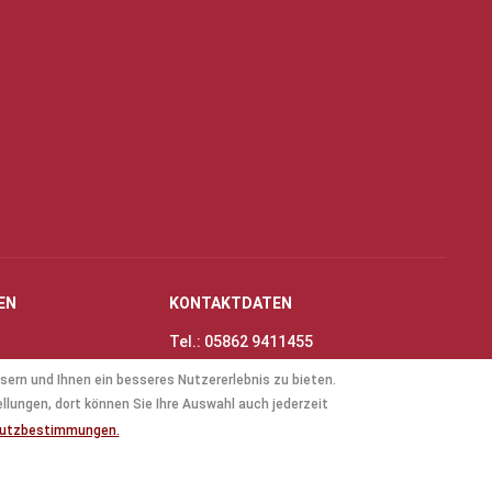
EN
KONTAKTDATEN
Tel.: 05862 9411455
Fax: 05862 8698
sern und Ihnen ein besseres Nutzererlebnis zu bieten.
nungszeiten
E-Mail:
info@thinas-toene.de
ellungen, dort können Sie Ihre Auswahl auch jederzeit
lockflöten
hutzbestimmungen.
ten