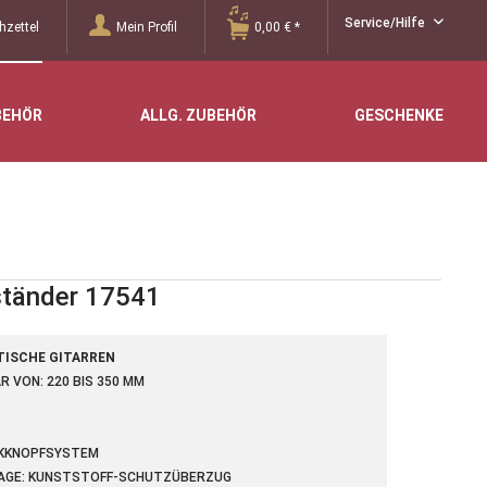
Service/Hilfe
zettel
Mein Profil
0,00 € *
BEHÖR
ALLG. ZUBEHÖR
GESCHENKE
ständer 17541
TISCHE GITARREN
 VON: 220 BIS 350 MM
CKKNOPFSYSTEM
AGE: KUNSTSTOFF-SCHUTZÜBERZUG