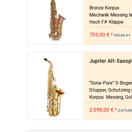
Bronze Korpus
Mechanik Messing la
Hoch F#-Klappe
759,00 € *
953,00 € *
Jupiter Alt-Sax
"Sona-Pure" S-Bogen
Stopper, Schutzring
Korpus: Messing, Go
Mechanik: Messing, 
2.098,00 € *
2.377,00