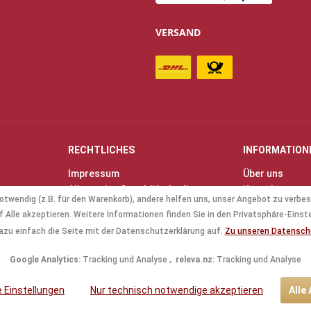
VERSAND
RECHTLICHES
INFORMATION
Impressum
Über uns
Allgemeine Geschäftsbedingungen
Kontakt
otwendig (z.B. für den Warenkorb), andere helfen uns, unser Angebot zu verbes
(AGB)
Anfahrt & Öff
 Alle akzeptieren. Weitere Informationen finden Sie in den Privatsphäre-Einst
Datenschutz
Mollenhauer B
azu einfach die Seite mit der Datenschutzerklärung auf.
Zu unseren Datensc
Batterieverordnung
Küng Blockflö
Google Analytics:
Tracking und Analyse ,
releva.nz:
Tracking und Analyse
le Einstellungen
Nur technisch notwendige akzeptieren
Alle
tzl. Mehrwertsteuer zzgl.
Versandkosten
und ggf. Nachnahmegebühren, wenn nic