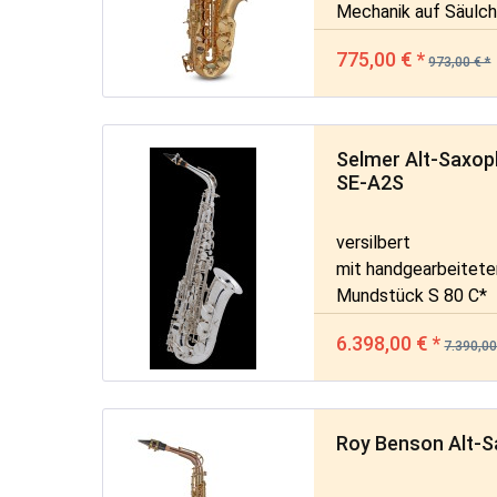
Mechanik auf Säulc
775,00 € *
973,00 € *
Selmer Alt-Saxoph
SE-A2S
versilbert
mit handgearbeitete
Mundstück S 80 C*
6.398,00 € *
7.390,00
Roy Benson Alt-