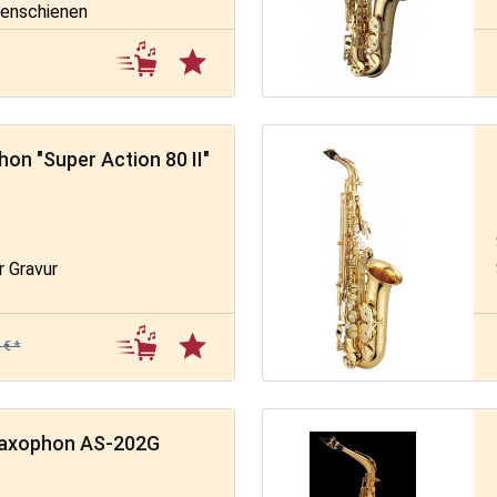
henschienen
on "Super Action 80 II"
r Gravur
 € *
Saxophon AS-202G