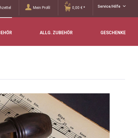
Service/Hilfe
zettel
Mein Profil
0,00 € *
BEHÖR
ALLG. ZUBEHÖR
GESCHENKE