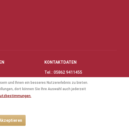
EN
KONTAKTDATEN
Tel.: 05862 9411455
Fax: 05862 8698
sern und Ihnen ein besseres Nutzererlebnis zu bieten.
nungszeiten
E-Mail:
info@thinas-toene.de
ellungen, dort können Sie Ihre Auswahl auch jederzeit
lockflöten
hutzbestimmungen.
ten
 Akzeptieren
ht anders beschrieben.