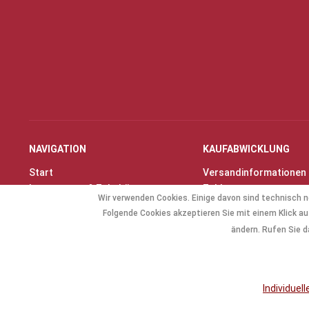
NAVIGATION
KAUFABWICKLUNG
Start
Versandinformationen
Instrumente & Zubehör
Zahlungsarten
Wir verwenden Cookies. Einige davon sind technisch n
Angebote
Widerrufsrecht
Folgende Cookies akzeptieren Sie mit einem Klick auf
Geschenkartikel
Widerrufsformular
ändern. Rufen Sie d
Allg. Zubehör
Individuel
* Alle Preise inkl. gese