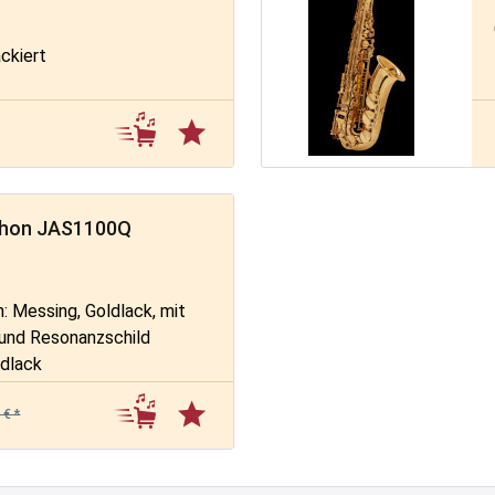
ckiert
ophon JAS1100Q
: Messing, Goldlack, mit
 und Resonanzschild
ldlack
Goldlack
 € *