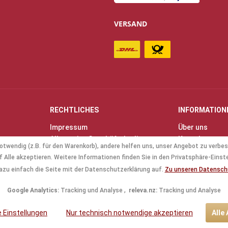
VERSAND
RECHTLICHES
INFORMATION
Impressum
Über uns
Allgemeine Geschäftsbedingungen
Kontakt
otwendig (z.B. für den Warenkorb), andere helfen uns, unser Angebot zu verbes
(AGB)
Anfahrt & Öff
 Alle akzeptieren. Weitere Informationen finden Sie in den Privatsphäre-Einst
Datenschutz
Mollenhauer B
azu einfach die Seite mit der Datenschutzerklärung auf.
Zu unseren Datensc
Batterieverordnung
Küng Blockflö
Google Analytics:
Tracking und Analyse ,
releva.nz:
Tracking und Analyse
le Einstellungen
Nur technisch notwendige akzeptieren
Alle
tzl. Mehrwertsteuer zzgl.
Versandkosten
und ggf. Nachnahmegebühren, wenn nic