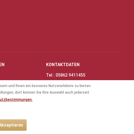
EN
KONTAKTDATEN
Tel.: 05862 9411455
Fax: 05862 8698
sern und Ihnen ein besseres Nutzererlebnis zu bieten.
nungszeiten
E-Mail:
info@thinas-toene.de
ellungen, dort können Sie Ihre Auswahl auch jederzeit
lockflöten
hutzbestimmungen.
ten
 Akzeptieren
ht anders beschrieben.