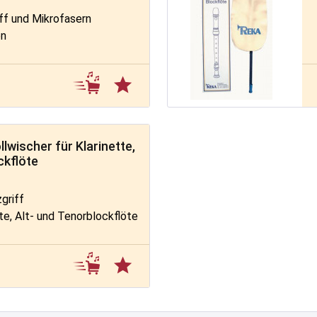
ff und Mikrofasern
en
lwischer für Klarinette,
ckflöte
griff
te, Alt- und Tenorblockflöte