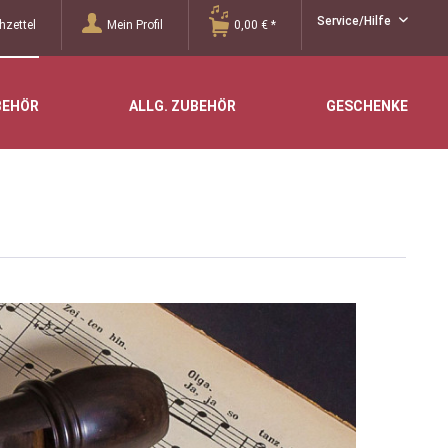
Service/Hilfe
zettel
Mein Profil
0,00 € *
BEHÖR
ALLG. ZUBEHÖR
GESCHENKE