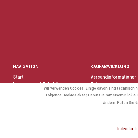
NAVIGATION
KAUFABWICKLUNG
Start
Versandinformationen
Instrumente & Zubehör
Zahlungsarten
Wir verwenden Cookies. Einige davon sind technisch n
Angebote
Widerrufsrecht
Folgende Cookies akzeptieren Sie mit einem Klick auf
Geschenkartikel
Widerrufsformular
ändern. Rufen Sie d
Allg. Zubehör
Individuel
* Alle Preise inkl. gese