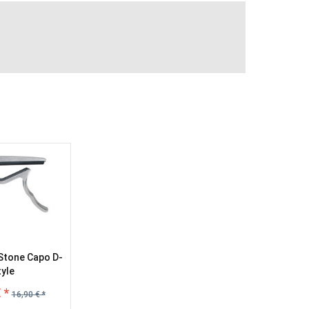
 Stone Capo D-
tyle
 *
16,90 € *