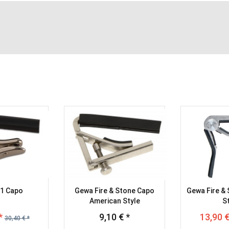
1 Capo
Gewa Fire & Stone Capo
Gewa Fire &
American Style
S
*
9,10 € *
13,90 €
30,40 € *