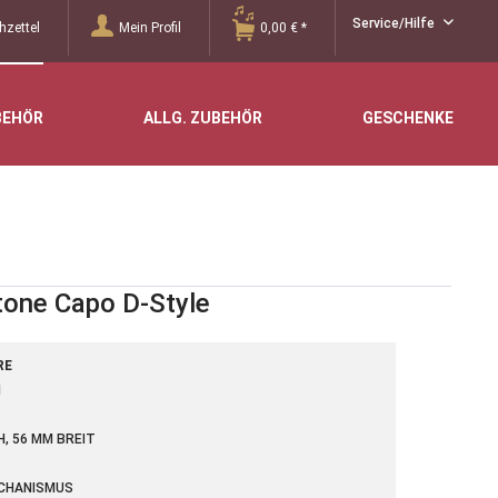
Service/Hilfe
zettel
Mein Profil
0,00 € *
BEHÖR
ALLG. ZUBEHÖR
GESCHENKE
tone Capo D-Style
RE
M
, 56 MM BREIT
CHANISMUS