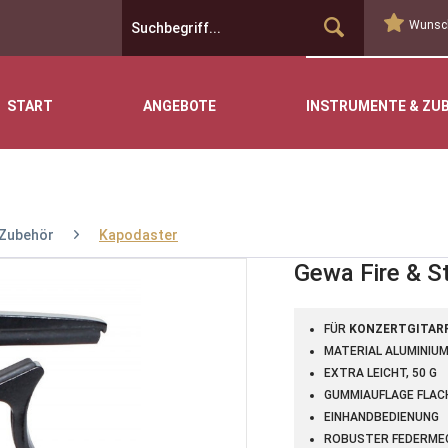
Wunsch
START
ANGEBOTE
INSTRUMENTE & ZU
Zubehör
Kapodaster
Gewa Fire & S
FÜR
KONZERTGITAR
MATERIAL ALUMINIU
EXTRA LEICHT, 50 G
GUMMIAUFLAGE FLACH
EINHANDBEDIENUNG
ROBUSTER FEDERME