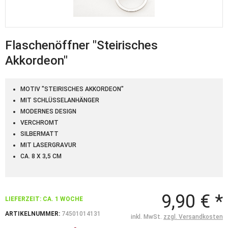
Flaschenöffner "Steirisches
Akkordeon"
MOTIV "STEIRISCHES AKKORDEON"
MIT SCHLÜSSELANHÄNGER
MODERNES DESIGN
VERCHROMT
SILBERMATT
MIT LASERGRAVUR
CA. 8 X 3,5 CM
9,90 € *
LIEFERZEIT: CA. 1 WOCHE
ARTIKELNUMMER:
74501014131
inkl. MwSt.
zzgl. Versandkosten