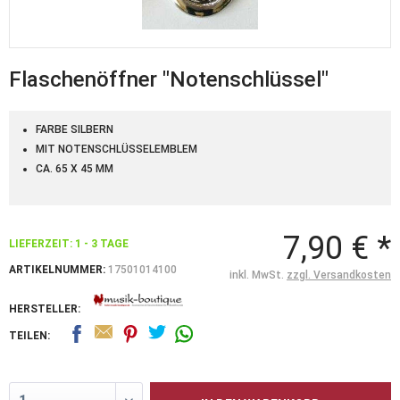
Flaschenöffner "Notenschlüssel"
FARBE SILBERN
MIT NOTENSCHLÜSSELEMBLEM
CA. 65 X 45 MM
7,90 € *
LIEFERZEIT: 1 - 3 TAGE
ARTIKELNUMMER:
17501014100
inkl. MwSt.
zzgl. Versandkosten
HERSTELLER:
TEILEN: