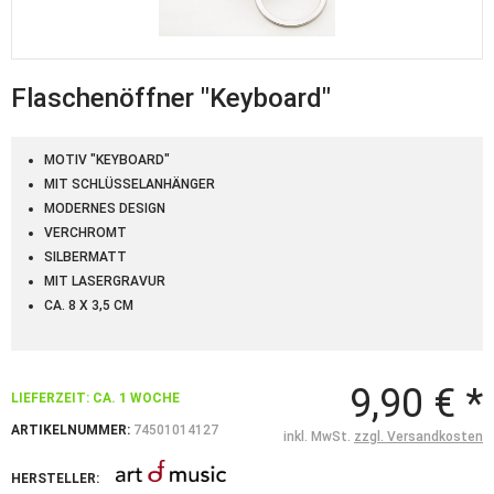
Flaschenöffner "Keyboard"
MOTIV "KEYBOARD"
MIT SCHLÜSSELANHÄNGER
MODERNES DESIGN
VERCHROMT
SILBERMATT
MIT LASERGRAVUR
CA. 8 X 3,5 CM
9,90 € *
LIEFERZEIT: CA. 1 WOCHE
ARTIKELNUMMER:
74501014127
inkl. MwSt.
zzgl. Versandkosten
HERSTELLER: