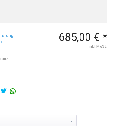
T
685,00 € *
eferung
!
inkl. MwSt.
1002