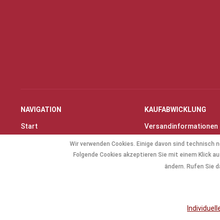
NAVIGATION
KAUFABWICKLUNG
Start
Versandinformationen
Instrumente & Zubehör
Zahlungsarten
Wir verwenden Cookies. Einige davon sind technisch n
Angebote
Widerrufsrecht
Folgende Cookies akzeptieren Sie mit einem Klick auf
Geschenkartikel
Widerrufsformular
ändern. Rufen Sie d
Allg. Zubehör
Individuel
* Alle Preise inkl. gese