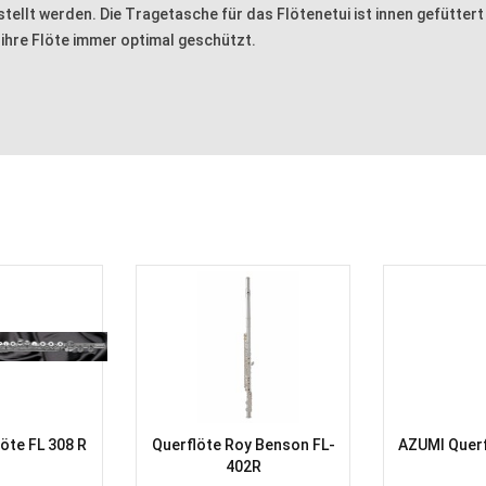
ellt werden. Die Tragetasche für das Flötenetui ist innen gefüttert
 ihre Flöte immer optimal geschützt.
öte FL 308 R
Querflöte Roy Benson FL-
AZUMI Quer
402R