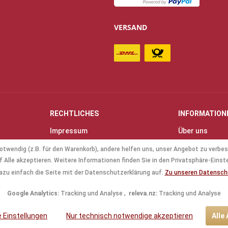
VERSAND
RECHTLICHES
INFORMATION
Impressum
Über uns
Allgemeine Geschäftsbedingungen
Kontakt
otwendig (z.B. für den Warenkorb), andere helfen uns, unser Angebot zu verbes
(AGB)
Anfahrt & Öff
 Alle akzeptieren. Weitere Informationen finden Sie in den Privatsphäre-Einst
Datenschutz
Mollenhauer B
azu einfach die Seite mit der Datenschutzerklärung auf.
Zu unseren Datensc
Batterieverordnung
Küng Blockflö
Google Analytics:
Tracking und Analyse ,
releva.nz:
Tracking und Analyse
le Einstellungen
Nur technisch notwendige akzeptieren
Alle
tzl. Mehrwertsteuer zzgl.
Versandkosten
und ggf. Nachnahmegebühren, wenn nic