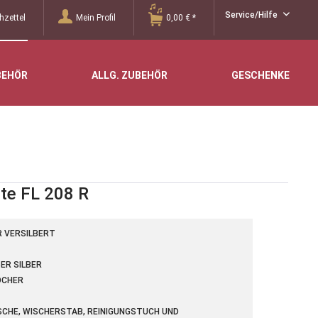
Service/Hilfe
zettel
Mein Profil
0,00 € *
BEHÖR
ALLG. ZUBEHÖR
GESCHENKE
öte FL 208 R
R VERSILBERT
ER SILBER
ÖCHER
ASCHE, WISCHERSTAB, REINIGUNGSTUCH UND