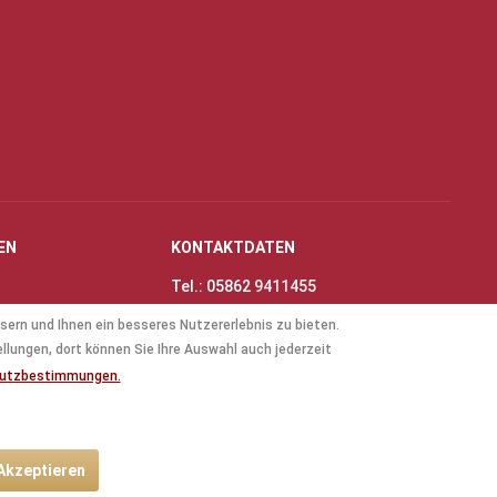
EN
KONTAKTDATEN
Tel.: 05862 9411455
Fax: 05862 8698
sern und Ihnen ein besseres Nutzererlebnis zu bieten.
nungszeiten
E-Mail:
info@thinas-toene.de
ellungen, dort können Sie Ihre Auswahl auch jederzeit
lockflöten
hutzbestimmungen.
ten
 Akzeptieren
ht anders beschrieben.