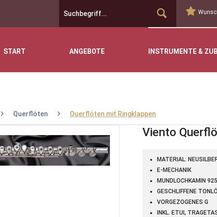
Wunsch
START
ANGEBOTE
INSTRUMENTE & ZU
Querflöten
Querflöten mit Ringklappen
Viento Querfl
MATERIAL: NEUSILBE
E-MECHANIK
MUNDLOCHKAMIN 925
GESCHLIFFENE TONL
VORGEZOGENES G
INKL. ETUI, TRAGET