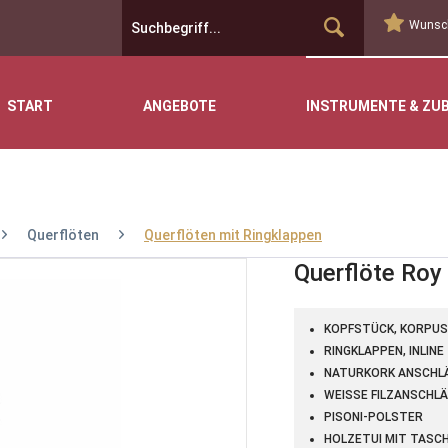
Wunsch
START
ANGEBOTE
INSTRUMENTE & ZU
Querflöten
Querflöten mit Ringklappen
Querflöte Ro
KOPFSTÜCK, KORPUS
RINGKLAPPEN, INLINE
NATURKORK ANSCHL
WEISSE FILZANSCHLÄ
PISONI-POLSTER
HOLZETUI MIT TASC