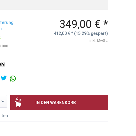
349,00 € *
eferung
!
412,00 € *
(15.29% gespart)
E
inkl. MwSt.
1000
IN DEN
WARENKORB
rten