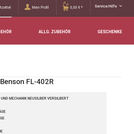
Service/Hilfe
zettel
Mein Profil
0,00 € *
BEHÖR
ALLG. ZUBEHÖR
GESCHENKE
y Benson FL-402R
 UND MECHANIK NEUSILBER VERSILBERT
ÄGE
GE
HE