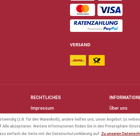
VERSAND
RECHTLICHES
INFORMATION
Impressum
Über uns
Allgemeine Geschäftsbedingungen
Kontakt
otwendig (z.B. für den Warenkorb), andere helfen uns, unser Angebot zu verbes
(AGB)
Anfahrt & Öff
 Alle akzeptieren. Weitere Informationen finden Sie in den Privatsphäre-Einst
Datenschutz
Mollenhauer B
azu einfach die Seite mit der Datenschutzerklärung auf.
Zu unseren Datensc
Batterieverordnung
Küng Blockflö