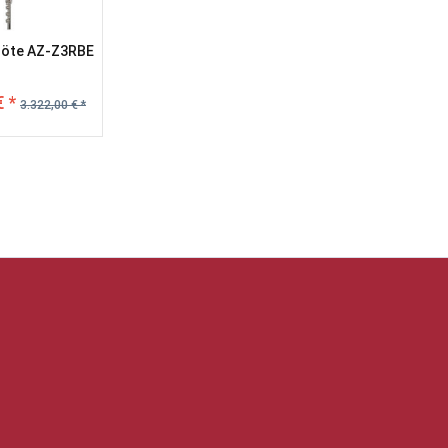
löte AZ-Z3RBE
€ *
3.322,00 € *