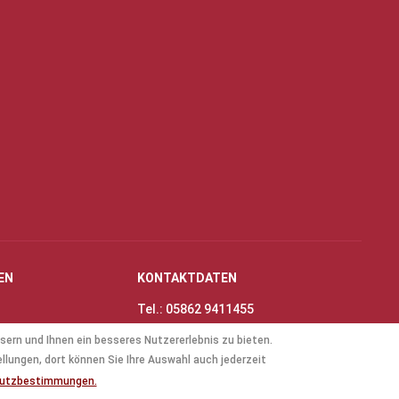
EN
KONTAKTDATEN
Tel.: 05862 9411455
Fax: 05862 8698
sern und Ihnen ein besseres Nutzererlebnis zu bieten.
nungszeiten
E-Mail:
info@thinas-toene.de
ellungen, dort können Sie Ihre Auswahl auch jederzeit
lockflöten
hutzbestimmungen.
ten