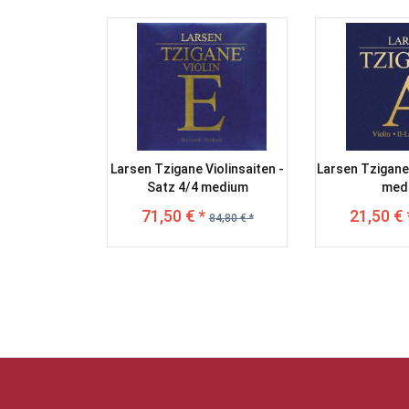
Larsen Tzigane Violinsaiten -
Larsen Tzigane 
Satz 4/4 medium
med
71,50 € *
21,50 € 
84,80 € *