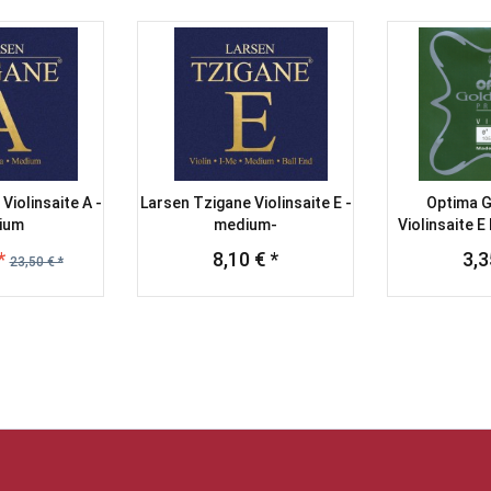
Violinsaite A -
Larsen Tzigane Violinsaite E -
Optima 
ium
medium-
Violinsaite 
*
8,10 € *
3,3
23,50 € *