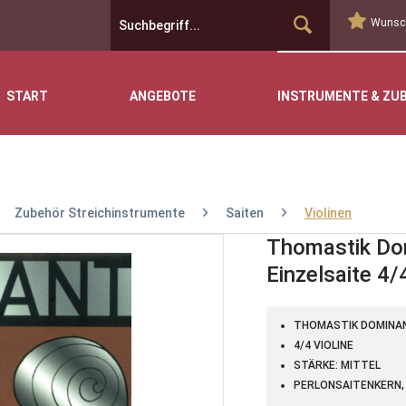
Wunsch
START
ANGEBOTE
INSTRUMENTE & ZU
Zubehör Streichinstrumente
Saiten
Violinen
Thomastik Dom
Einzelsaite 4/
THOMASTIK DOMINANT
4/4 VIOLINE
STÄRKE: MITTEL
PERLONSAITENKERN,