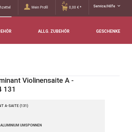
Service/Hilfe
zettel
Mein Profil
0,00 € *
BEHÖR
ALLG. ZUBEHÖR
GESCHENKE
inant Violinensaite A -
4 131
 A-SAITE (131)
 ALUMINIUM UMSPONNEN