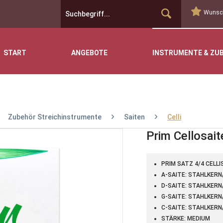
Wunsch
START
ANGEBOTE
INSTRUMENTE & ZU
Zubehör Streichinstrumente
Saiten
Celli
Prim Cellosait
PRIM SATZ 4/4 CELLI
A-SAITE: STAHLKER
D-SAITE: STAHLKER
G-SAITE: STAHLKER
C-SAITE: STAHLKER
STÄRKE: MEDIUM