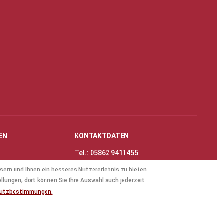
EN
KONTAKTDATEN
Tel.: 05862 9411455
Fax: 05862 8698
sern und Ihnen ein besseres Nutzererlebnis zu bieten.
nungszeiten
E-Mail:
info@thinas-toene.de
ellungen, dort können Sie Ihre Auswahl auch jederzeit
lockflöten
hutzbestimmungen.
ten