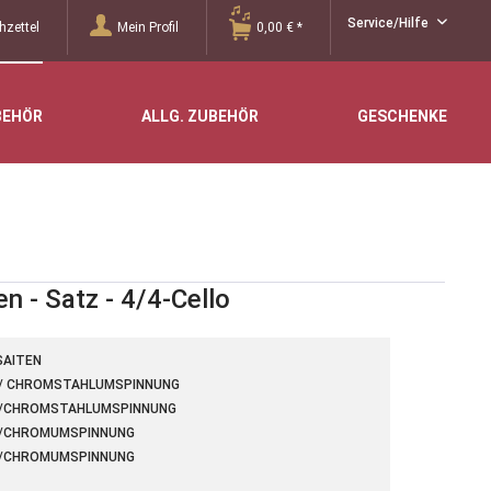
Service/Hilfe
zettel
Mein Profil
0,00 € *
BEHÖR
ALLG. ZUBEHÖR
GESCHENKE
en - Satz - 4/4-Cello
SAITEN
N/ CHROMSTAHLUMSPINNUNG
N/CHROMSTAHLUMSPINNUNG
N/CHROMUMSPINNUNG
N/CHROMUMSPINNUNG