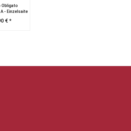
o Obligato
 A - Einzelsaite
4/4
90 € *