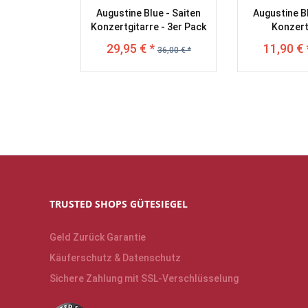
Augustine Blue - Saiten
Augustine Bl
Konzertgitarre - 3er Pack
Konzert
29,95 € *
11,90 € 
36,00 € *
TRUSTED SHOPS GÜTESIEGEL
Geld Zurück Garantie
Käuferschutz & Datenschutz
Sichere Zahlung mit SSL-Verschlüsselung