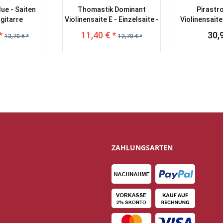
ue - Saiten
Thomastik Dominant
Pirastr
gitarre
Violinensaite E - Einzelsaite -
Violinensaite
Kugel 4/4 130
*
11,40 € *
30,
13,70 € *
12,70 € *
ZAHLUNGSARTEN