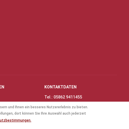
EN
KONTAKTDATEN
Tel.: 05862 9411455
Fax: 05862 8698
sern und Ihnen ein besseres Nutzererlebnis zu bieten.
nungszeiten
E-Mail:
info@thinas-toene.de
ellungen, dort können Sie Ihre Auswahl auch jederzeit
lockflöten
hutzbestimmungen.
ten