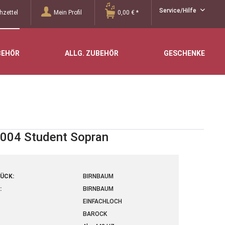
Service/Hilfe
zettel
Mein Profil
0,00 € *
BEHÖR
ALLG. ZUBEHÖR
GESCHENKE
1004 Student Sopran
ÜCK:
BIRNBAUM
:
BIRNBAUM
EINFACHLOCH
BAROCK