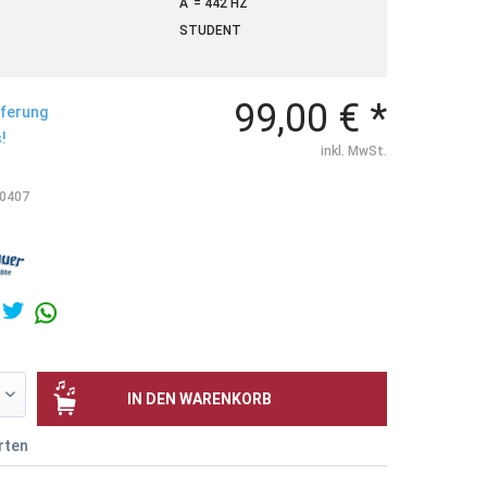
A' = 442 HZ
STUDENT
99,00 € *
eferung
!
inkl. MwSt.
0407
IN DEN
WARENKORB
rten