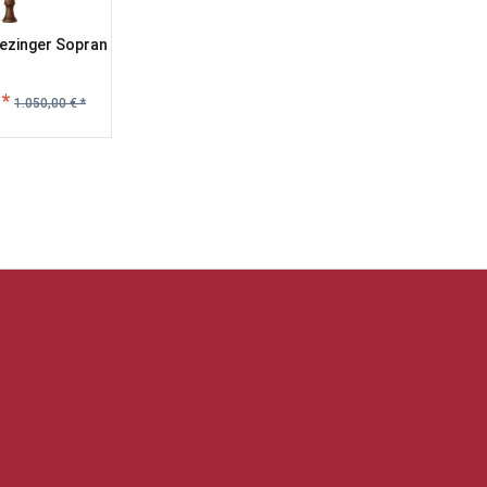
lezinger Sopran
 *
1.050,00 € *