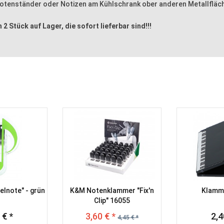
tenständer oder Notizen am Kühlschrank ober anderen Metallfläch
 2 Stück auf Lager, die sofort lieferbar sind!!!
lnote" - grün
K&M Notenklammer "Fix'n
Klamm
Clip" 16055
 € *
3,60 € *
2,4
4,45 € *