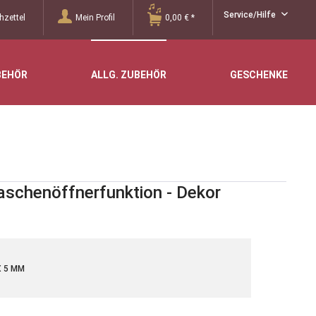
Service/Hilfe
zettel
Mein Profil
0,00 € *
BEHÖR
ALLG. ZUBEHÖR
GESCHENKE
aschenöffnerfunktion - Dekor
 5 MM