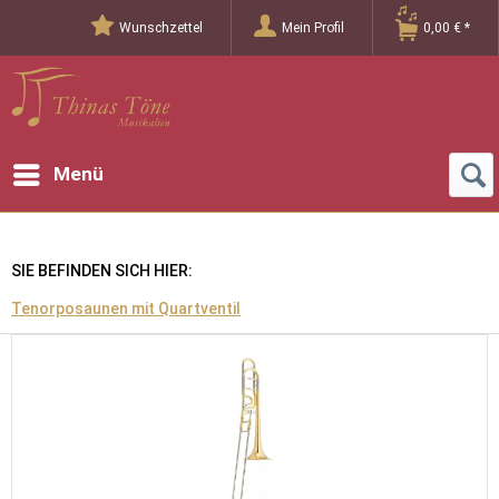
Wunschzettel
Mein Profil
0,00 € *
Menü
SIE BEFINDEN SICH HIER:
Tenorposaunen mit Quartventil