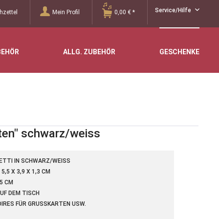
Service/Hilfe
zettel
Mein Profil
0,00 € *
BEHÖR
ALLG. ZUBEHÖR
GESCHENKE
oten" schwarz/weiss
ETTI IN SCHWARZ/WEISS
5 X 3,9 X 1,3 CM
 CM
UF DEM TISCH
IRES FÜR GRUSSKARTEN USW.