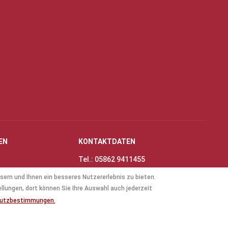
EN
KONTAKTDATEN
Tel.: 05862 9411455
Fax: 05862 8698
sern und Ihnen ein besseres Nutzererlebnis zu bieten.
nungszeiten
E-Mail:
info@thinas-toene.de
ellungen, dort können Sie Ihre Auswahl auch jederzeit
lockflöten
hutzbestimmungen.
ten