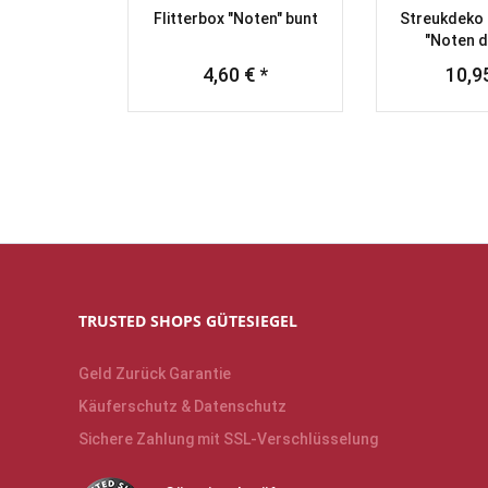
Flitterbox "Noten" bunt
Streukdeko 
"Noten dr
4,60 € *
10,95
TRUSTED SHOPS GÜTESIEGEL
Geld Zurück Garantie
Käuferschutz & Datenschutz
Sichere Zahlung mit SSL-Verschlüsselung