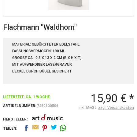
Flachmann "Waldhorn"
MATERIAL: GEBÜRSTETER EDELSTAHL
FASSUNGSVERMÖGEN: 190 ML
GRÖSSE CA.: 9,5 X 13 X 2 CM (B X H X T)
MIT AUFWENDIGER LASERGRAVUR
DECKEL DURCH BÜGEL GESICHERT
15,90 € *
LIEFERZEIT: CA. 1 WOCHE
ARTIKELNUMMER:
7450100506
inkl. MwSt.
zzgl. Versandkosten
HERSTELLER:
TEILEN: