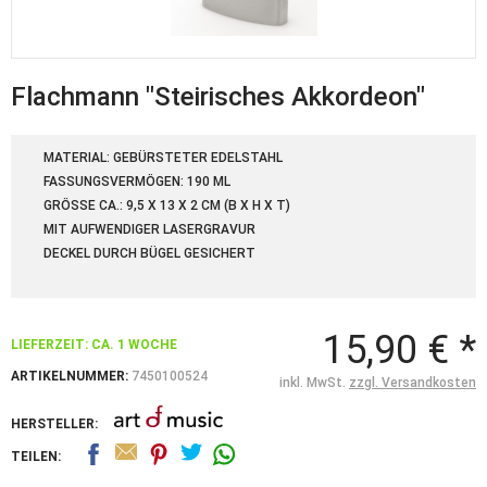
Flachmann "Steirisches Akkordeon"
MATERIAL: GEBÜRSTETER EDELSTAHL
FASSUNGSVERMÖGEN: 190 ML
GRÖSSE CA.: 9,5 X 13 X 2 CM (B X H X T)
MIT AUFWENDIGER LASERGRAVUR
DECKEL DURCH BÜGEL GESICHERT
15,90 € *
LIEFERZEIT: CA. 1 WOCHE
ARTIKELNUMMER:
7450100524
inkl. MwSt.
zzgl. Versandkosten
HERSTELLER:
TEILEN: