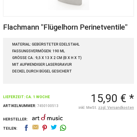
Flachmann "Flügelhorn Perinetventile"
MATERIAL: GEBÜRSTETER EDELSTAHL
FASSUNGSVERMÖGEN: 190 ML
GRÖSSE CA.: 9,5 X 13 X 2 CM (B X H X T)
MIT AUFWENDIGER LASERGRAVUR
DECKEL DURCH BÜGEL GESICHERT
15,90 € *
LIEFERZEIT: CA. 1 WOCHE
ARTIKELNUMMER:
7450100513
inkl. MwSt.
zzgl. Versandkosten
HERSTELLER:
TEILEN: