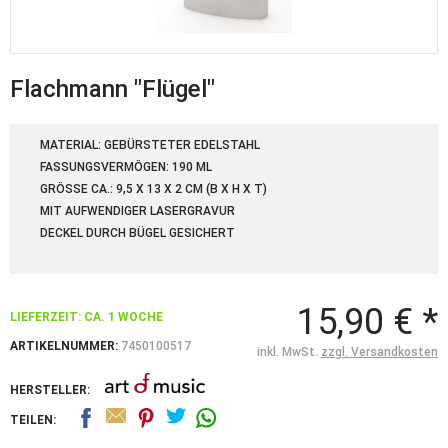
Flachmann "Flügel"
MATERIAL: GEBÜRSTETER EDELSTAHL
FASSUNGSVERMÖGEN: 190 ML
GRÖSSE CA.: 9,5 X 13 X 2 CM (B X H X T)
MIT AUFWENDIGER LASERGRAVUR
DECKEL DURCH BÜGEL GESICHERT
15,90 € *
LIEFERZEIT: CA. 1 WOCHE
ARTIKELNUMMER:
7450100517
inkl. MwSt.
zzgl. Versandkosten
HERSTELLER:
TEILEN: