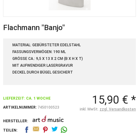
Flachmann "Banjo"
MATERIAL: GEBÜRSTETER EDELSTAHL
FASSUNGSVERMÖGEN: 190 ML
GRÖSSE CA.: 9,5 X 13 X 2 CM (B X H X T)
MIT AUFWENDIGER LASERGRAVUR
DECKEL DURCH BÜGEL GESICHERT
15,90 € *
LIEFERZEIT: CA. 1 WOCHE
ARTIKELNUMMER:
7450100523
inkl. MwSt.
zzgl. Versandkosten
HERSTELLER:
TEILEN: