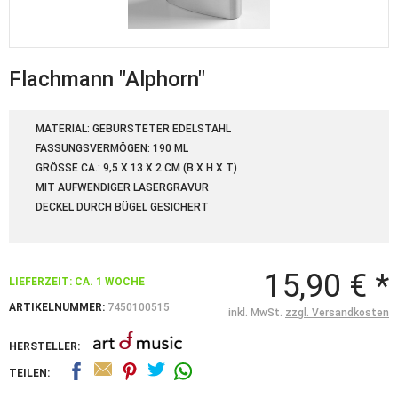
Flachmann "Alphorn"
MATERIAL: GEBÜRSTETER EDELSTAHL
FASSUNGSVERMÖGEN: 190 ML
GRÖSSE CA.: 9,5 X 13 X 2 CM (B X H X T)
MIT AUFWENDIGER LASERGRAVUR
DECKEL DURCH BÜGEL GESICHERT
15,90 € *
LIEFERZEIT: CA. 1 WOCHE
ARTIKELNUMMER:
7450100515
inkl. MwSt.
zzgl. Versandkosten
HERSTELLER:
TEILEN: