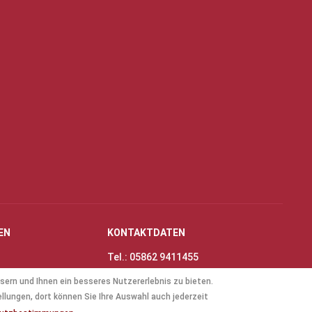
EN
KONTAKTDATEN
Tel.: 05862 9411455
Fax: 05862 8698
sern und Ihnen ein besseres Nutzererlebnis zu bieten.
nungszeiten
E-Mail:
info@thinas-toene.de
ellungen, dort können Sie Ihre Auswahl auch jederzeit
lockflöten