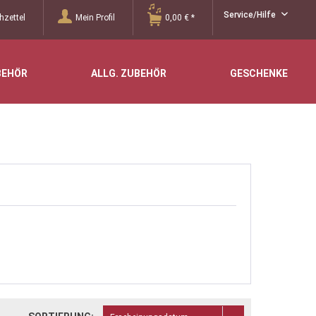
Service/Hilfe
zettel
Mein Profil
0,00 € *
BEHÖR
ALLG. ZUBEHÖR
GESCHENKE