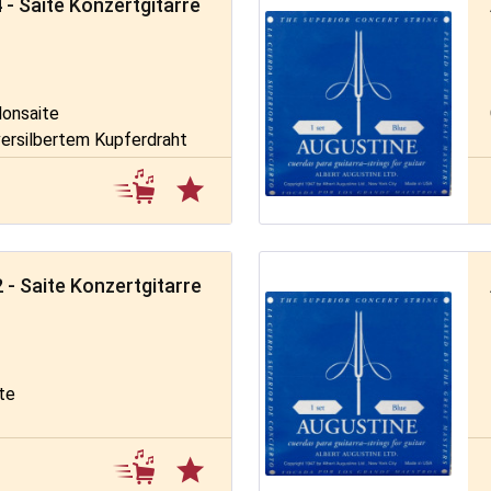
 - Saite Konzertgitarre
lonsaite
versilbertem Kupferdraht
 - Saite Konzertgitarre
ite