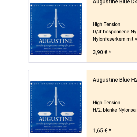
Augustine Blue D4
High Tension
D/4: besponnene Ny
Nylonfaserkern mit 
umsponnen
3,90 € *
Augustine Blue H2
High Tension
H/2: blanke Nylonsa
1,65 € *