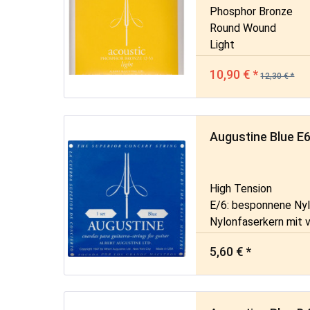
Phosphor Bronze
Round Wound
Light
10,90 € *
12,30 € *
Augustine Blue E6
High Tension
E/6: besponnene Nyl
Nylonfaserkern mit 
umsponnen
5,60 € *