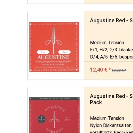
Augustine Red - S
Medium Tension
E/1, H/2, G/3: blank
D/4, A/5, E/6: besp
12,40 € *
13,90 € *
Augustine Red - S
Pack
Medium Tension
Nylon Diskantsaiten
versilberte Bass-Sai