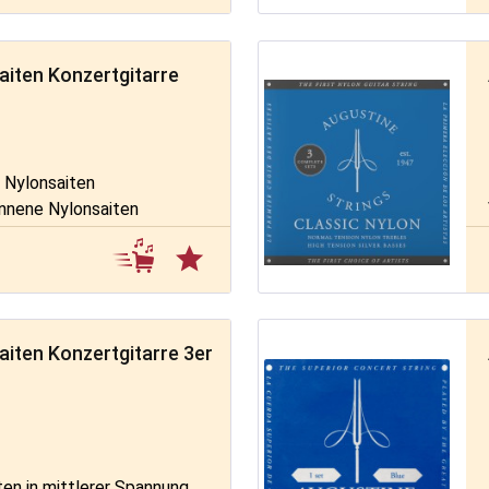
aiten Konzertgitarre
e Nylonsaiten
onnene Nylonsaiten
aiten Konzertgitarre 3er
ten in mittlerer Spannung