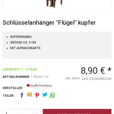
Schlüsselanhänger "Flügel" kupfer
KUPFERFARBIG
GRÖSSE CA. 5 CM
MIT AUFMACHKARTE
8,90 € *
LIEFERZEIT: 1 - 3 TAGE
ARTIKELNUMMER:
1750301112
inkl. MwSt.
zzgl. Versandkosten
HERSTELLER:
TEILEN: