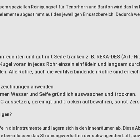
esem speziellen Reinigungset für Tenorhorn und Bariton wird das Ins
gselemente abgestimmt auf den jeweiligen Einsatzbereich. Dadurch w
anfeuchten und gut mit Seife tränken z. B. REKA-DES (Art.-N
 Kugel voran in jedes Rohr einzeln einfädeln und langsam durc
 Alle Rohre, auch die ventilverbindenden Rohre sind erreichb
Bezeichnungen anwenden.
rmen Wasser und Seife gründlich auswaschen und trocknen.
° C aussetzen; gereinigt und trocken aufbewahren, sonst Z
nigen?
e in die Instrumente und lagern sich in den Innenräumen ab. Diese 
offe beeinflussen das Strömungsverhalten der schwingenden Luft, s