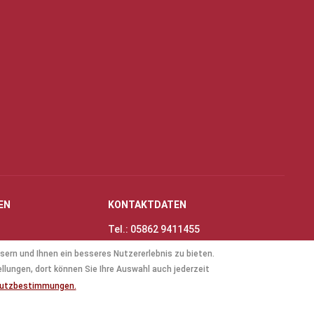
EN
KONTAKTDATEN
Tel.: 05862 9411455
Fax: 05862 8698
sern und Ihnen ein besseres Nutzererlebnis zu bieten.
nungszeiten
E-Mail:
info@thinas-toene.de
ellungen, dort können Sie Ihre Auswahl auch jederzeit
lockflöten
hutzbestimmungen.
ten