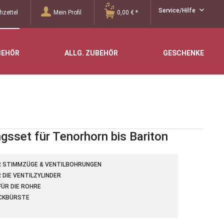
Service/Hilfe
zettel
Mein Profil
0,00 € *
BEHÖR
ALLG. ZUBEHÖR
GESCHENKE
gsset für Tenorhorn bis Bariton
R STIMMZÜGE & VENTILBOHRUNGEN
 DIE VENTILZYLINDER
ÜR DIE ROHRE
CKBÜRSTE