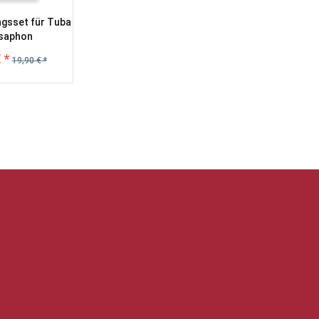
ngsset für Tuba
usaphon
 *
19,90 € *