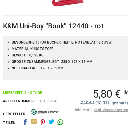
K&M Uni-Boy "Book" 12440 - rot
BESONDERHEIT: FÜR BÜCHER, HEFTE, NOTENBLÄTTER USW.
MATERIAL: KUNSTSTOFF
GEWICHT: 0,135 KG
GRÖSSE ZUSAMMENGELEGT: 235 X 173 X 13 MM
NOTENAUFLAGE: 173 X 235 MM
5,80 € *
LIEFERZEIT: 1 - 3 TAGE
ARTIKELNUMMER:
65401000141
7,10 € *
(18.31% gespart)
inkl. MwSt.
zzgl. Versandkosten
HERSTELLER:
TEILEN: