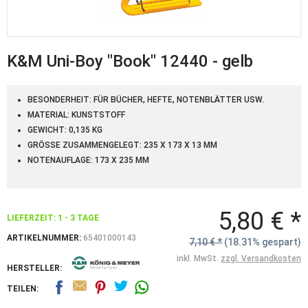
K&M Uni-Boy "Book" 12440 - gelb
BESONDERHEIT: FÜR BÜCHER, HEFTE, NOTENBLÄTTER USW.
MATERIAL: KUNSTSTOFF
GEWICHT: 0,135 KG
GRÖSSE ZUSAMMENGELEGT: 235 X 173 X 13 MM
NOTENAUFLAGE: 173 X 235 MM
5,80 € *
LIEFERZEIT: 1 - 3 TAGE
ARTIKELNUMMER:
65401000143
7,10 € *
(18.31% gespart)
inkl. MwSt.
zzgl. Versandkosten
HERSTELLER:
TEILEN: