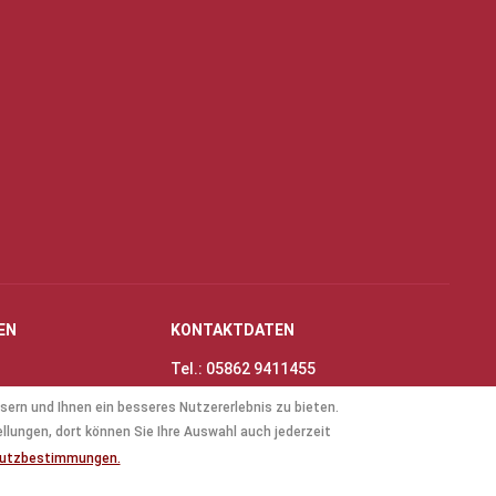
EN
KONTAKTDATEN
Tel.: 05862 9411455
Fax: 05862 8698
sern und Ihnen ein besseres Nutzererlebnis zu bieten.
nungszeiten
E-Mail:
info@thinas-toene.de
ellungen, dort können Sie Ihre Auswahl auch jederzeit
lockflöten
hutzbestimmungen.
ten