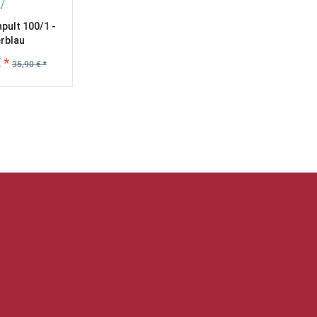
pult 100/1 -
rblau
 *
35,90 € *