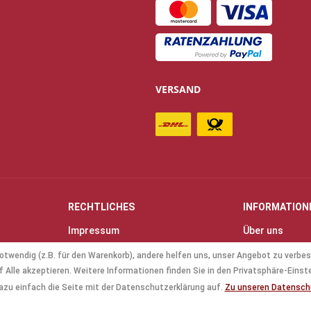
VERSAND
RECHTLICHES
INFORMATION
Impressum
Über uns
Allgemeine Geschäftsbedingungen
Kontakt
otwendig (z.B. für den Warenkorb), andere helfen uns, unser Angebot zu verbes
(AGB)
Anfahrt & Öff
 Alle akzeptieren. Weitere Informationen finden Sie in den Privatsphäre-Einst
Datenschutz
Mollenhauer B
azu einfach die Seite mit der Datenschutzerklärung auf.
Zu unseren Datensc
Batterieverordnung
Küng Blockflö