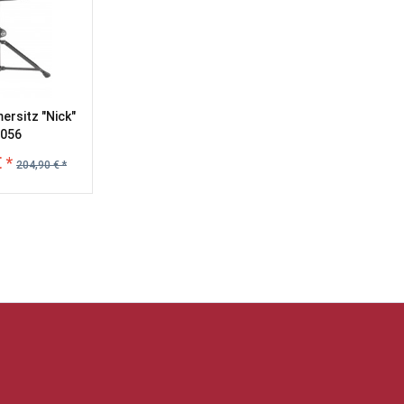
rsitz "Nick"
056
 *
204,90 € *