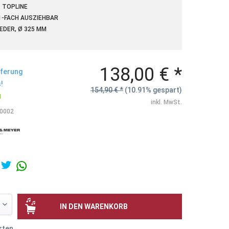
 TOPLINE
1-FACH AUSZIEHBAR
EDER, Ø 325 MM
138,00 € *
eferung
!
154,90 € *
(10.91% gespart)
N
inkl. MwSt.
0002
IN DEN
WARENKORB
rten