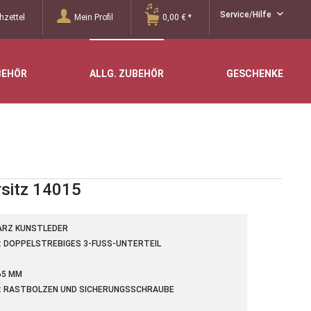
Service/Hilfe
zettel
Mein Profil
0,00 € *
BEHÖR
ALLG. ZUBEHÖR
GESCHENKE
sitz 14015
ARZ KUNSTLEDER
 DOPPELSTREBIGES 3-FUSS-UNTERTEIL
65 MM
: RASTBOLZEN UND SICHERUNGSSCHRAUBE