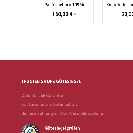
Parforcehorn 10966
Kunstlederum
Parforceh
160,00 € *
20,00
TRUSTED SHOPS GÜTESIEGEL
Geld Zurück Garantie
Käuferschutz & Datenschutz
Sichere Zahlung mit SSL-Verschlüsselung
Gütesiegel prüfen