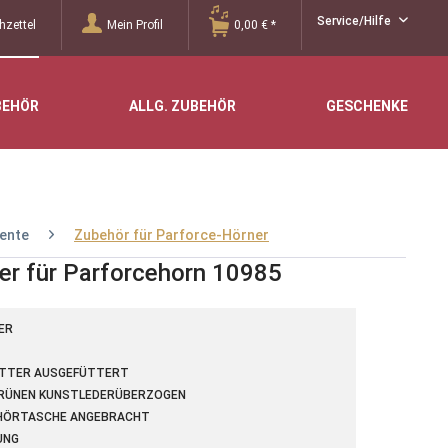
Service/Hilfe
zettel
Mein Profil
0,00 € *
BEHÖR
ALLG. ZUBEHÖR
GESCHENKE
ente
Zubehör für Parforce-Hörner
er für Parforcehorn 10985
ER
UTTER AUSGEFÜTTERT
GRÜNEN KUNSTLEDERÜBERZOGEN
BEHÖRTASCHE ANGEBRACHT
UNG