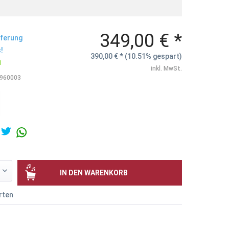
349,00 € *
eferung
!
390,00 € *
(10.51% gespart)
N
inkl. MwSt.
960003
IN DEN
WARENKORB
rten