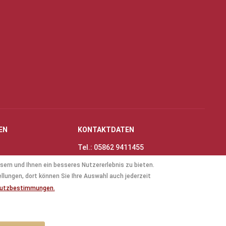
EN
KONTAKTDATEN
Tel.: 05862 9411455
Fax: 05862 8698
sern und Ihnen ein besseres Nutzererlebnis zu bieten.
nungszeiten
E-Mail:
info@thinas-toene.de
ellungen, dort können Sie Ihre Auswahl auch jederzeit
lockflöten
hutzbestimmungen.
ten