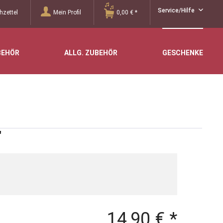
Service/Hilfe
zettel
Mein Profil
0,00 € *
BEHÖR
ALLG. ZUBEHÖR
GESCHENKE
"
14,90 € *