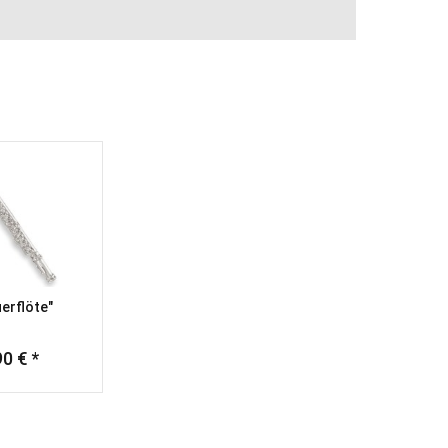
uerflöte"
90 € *