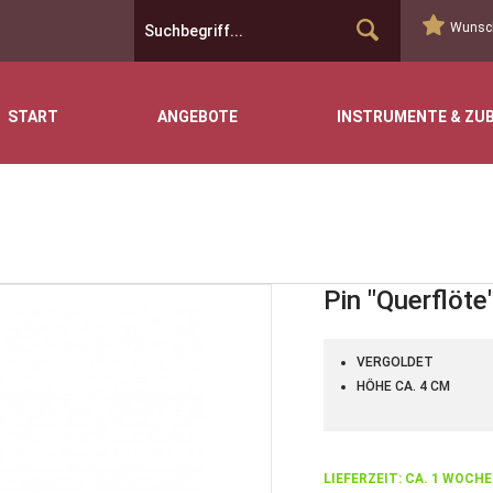
Wunsch
START
ANGEBOTE
INSTRUMENTE & ZU
Pin "Querflöte
VERGOLDET
HÖHE CA. 4 CM
LIEFERZEIT: CA. 1 WOCHE