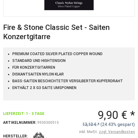
Fire & Stone Classic Set - Saiten
Konzertgitarre
PREMIUM COATED SILVER PLATED COPPER WOUND
STANDARD UND HIGHTENSION
FÜR KONZERTGITARREN
DISKANTSAITEN NYLON KLAR
BASS-SAITEN BESCHICHTETER VERSILBERTER KUPFERDRAHT
ENTHÄLT 2 X G3 SAITE UMSPONNEN
9,90 € *
LIEFERZEIT: 1 - 3 TAGE
ARTIKELNUMMER:
9930300515
13,10 € *
(24.43% gespart)
inkl. MwSt.
zzgl. Versandkosten
HERSTELLER: