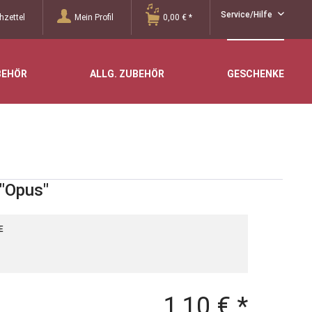
Service/Hilfe
zettel
Mein Profil
0,00 € *
BEHÖR
ALLG. ZUBEHÖR
GESCHENKE
 "Opus"
E
1,10 € *