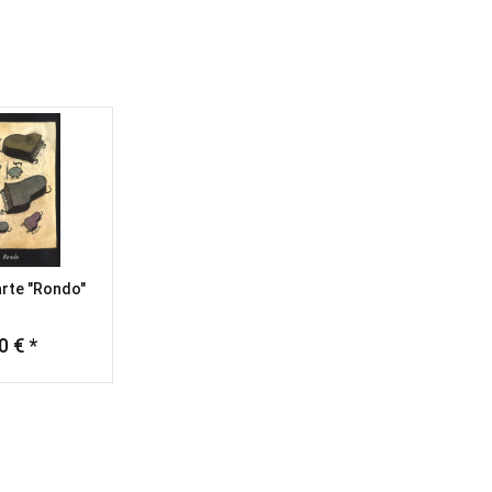
arte "Rondo"
0 € *