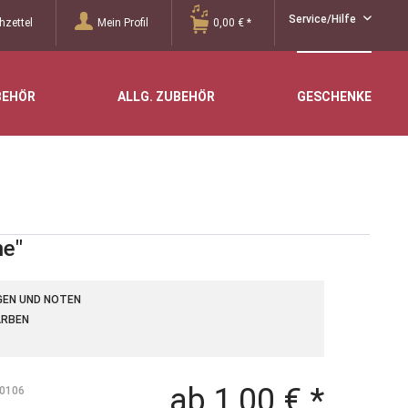
Service/Hilfe
zettel
Mein Profil
0,00 € *
BEHÖR
ALLG. ZUBEHÖR
GESCHENKE
ne"
OGEN UND NOTEN
ARBEN
ab 1,00 € *
0106