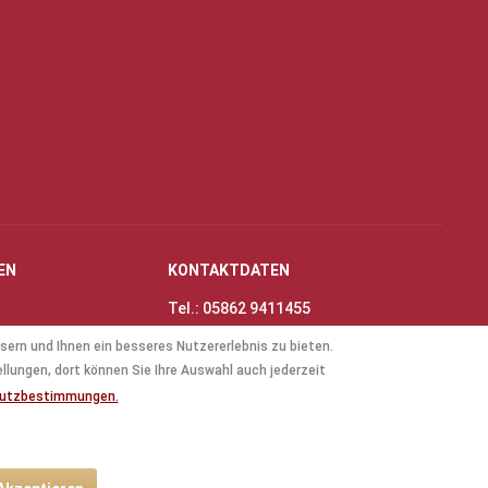
EN
KONTAKTDATEN
Tel.: 05862 9411455
Fax: 05862 8698
sern und Ihnen ein besseres Nutzererlebnis zu bieten.
nungszeiten
E-Mail:
info@thinas-toene.de
ellungen, dort können Sie Ihre Auswahl auch jederzeit
lockflöten
hutzbestimmungen.
ten