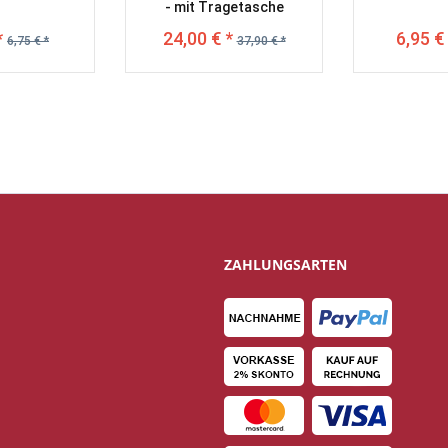
- mit Tragetasche
*
24,00 € *
6,95 € 
6,75 € *
37,90 € *
ZAHLUNGSARTEN