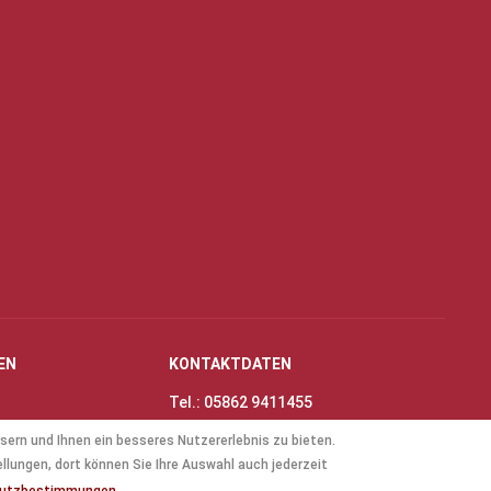
EN
KONTAKTDATEN
Tel.: 05862 9411455
Fax: 05862 8698
sern und Ihnen ein besseres Nutzererlebnis zu bieten.
nungszeiten
E-Mail:
info@thinas-toene.de
ellungen, dort können Sie Ihre Auswahl auch jederzeit
lockflöten