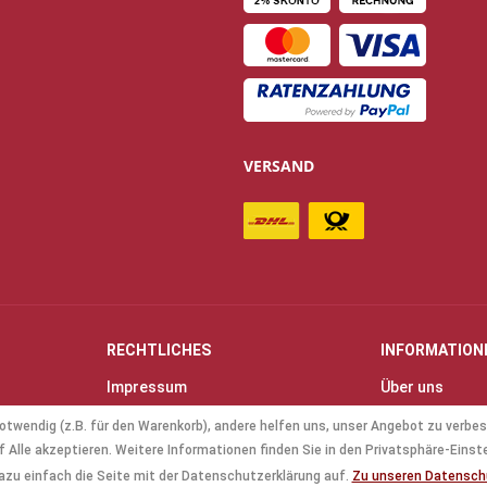
VERSAND
RECHTLICHES
INFORMATION
Impressum
Über uns
Allgemeine Geschäftsbedingungen
Kontakt
otwendig (z.B. für den Warenkorb), andere helfen uns, unser Angebot zu verbes
(AGB)
Anfahrt & Öff
 Alle akzeptieren. Weitere Informationen finden Sie in den Privatsphäre-Einst
Datenschutz
Mollenhauer B
azu einfach die Seite mit der Datenschutzerklärung auf.
Zu unseren Datensc
Batterieverordnung
Küng Blockflö