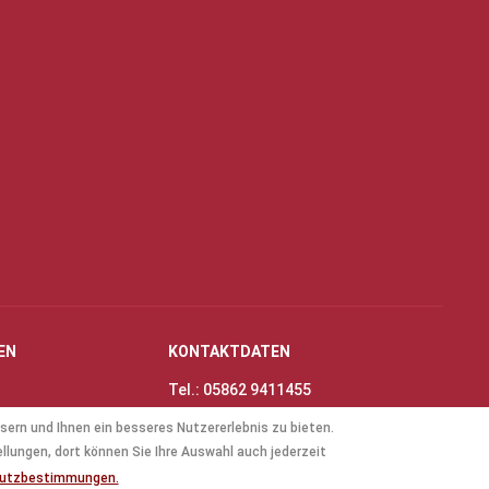
EN
KONTAKTDATEN
Tel.: 05862 9411455
Fax: 05862 8698
sern und Ihnen ein besseres Nutzererlebnis zu bieten.
nungszeiten
E-Mail:
info@thinas-toene.de
ellungen, dort können Sie Ihre Auswahl auch jederzeit
lockflöten
hutzbestimmungen.
ten