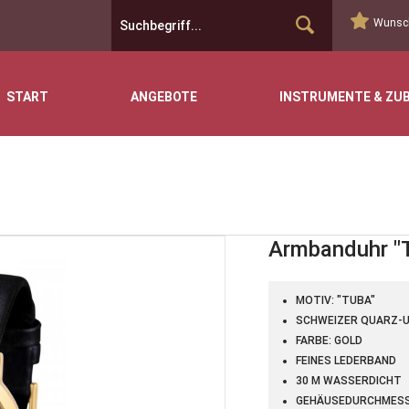
Wunsch
START
ANGEBOTE
INSTRUMENTE & ZU
Armbanduhr "T
MOTIV: "TUBA"
SCHWEIZER QUARZ-
FARBE: GOLD
FEINES LEDERBAND
30 M WASSERDICHT
GEHÄUSEDURCHMESSE