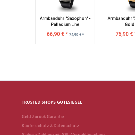
Armbanduhr "Saxophon" -
Armbanduhr "
Palladium Line
Gold 
66,90 € *
76,90 € 
74,90 € *
TRUSTED SHOPS GÜTESIEGEL
Geld Zurück Garantie
Käuferschutz & Datenschutz
Sichere Zahlung mit SSL-Verschlüsselung