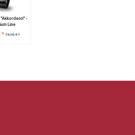
"Akkordeon" -
ium Line
 *
74,90 € *