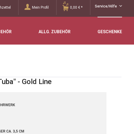
Service/Hilfe
zettel
Mein Profil
0,00 € *
BEHÖR
ALLG. ZUBEHÖR
GESCHENKE
uba" - Gold Line
UHRWERK
R CA. 3,5 CM